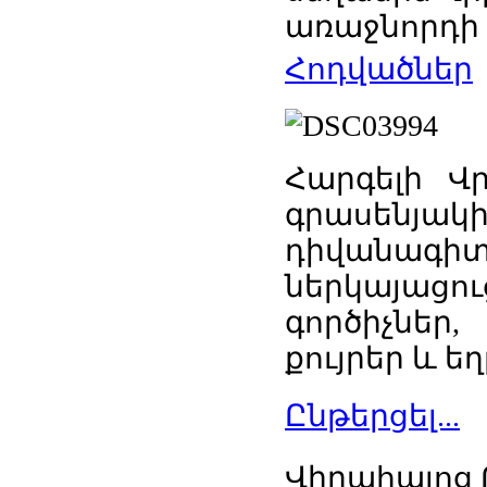
առաջնորդի 
Հոդվածներ
Հարգելի 
գրասենյ
դիվանա
ներկայացո
գործիչներ
քույրեր և եղ
Ընթերցել...
Վիրահայոց 