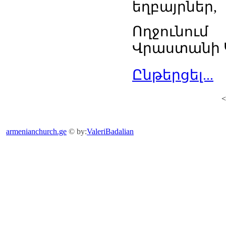
եղբայրներ,
Ողջունու
Վրաստանի Կ
Ընթերցել...
armenianchurch.ge
© by:
ValeriBadalian