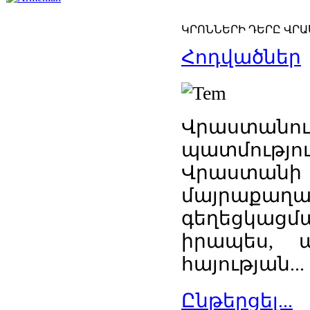
ԿՐՈՆՆԵՐԻ ԴԵՐԸ ՎՐԱՍ
Հոդվածներ
Վրաստանում
պատմությ
Վրաստանի
մայրաք
գեղեցկաց
իրապես, 
հայության...
Ընթերցել...