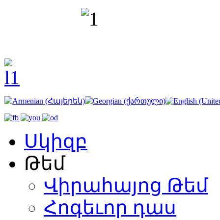
Սկիզբ
Թեմ
Վիրահայոց Թեմ
Հոգեւոր դաս