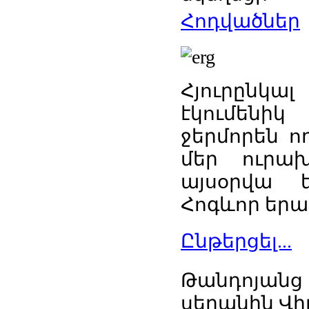
Հոդվածներ
Հյուրընկա
էկումենի
ջերմորեն ո
մեր ուրախո
այսօրվա ե
Հոգևոր երա
Ընթերցել...
Թանդոյանց 
սեղանին Վի