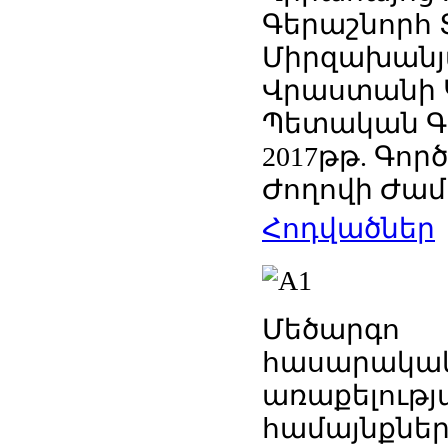
Գերաշնորհ 
Միրզախանյա
Վրաստանի 
Պետական Գո
2017թթ. Գոր
Ժողովի Ժա
Հոդվածներ
Մեծարգո
հասարակակ
առաքելությ
համայնքն