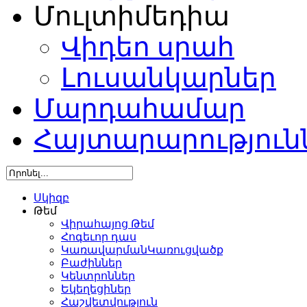
Մուլտիմեդիա
Վիդեո սրահ
Լուսանկարներ
Մարդահամար
Հայտարարություն
Սկիզբ
Թեմ
Վիրահայոց Թեմ
Հոգեւոր դաս
ԿառավարմանԿառուցվածք
Բաժիններ
Կենտրոններ
Եկեղեցիներ
Հաշվետվություն