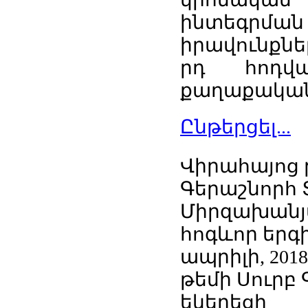
ինտեգրմ
իրավունքնե
րդ հոդվ
քաղաքական 
Ընթերցել...
Վիրահայոց 
Գերաշնորհ 
Միրզախանյա
հոգևոր երգի
ապրիլի, 20
թեմի Սուրբ
եկեղեցի