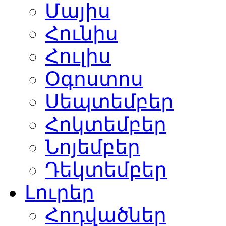
Մայիս
Հունիս
Հուլիս
Օգոստոս
Սեպտեմբեր
Հոկտեմբեր
Նոյեմբեր
Դեկտեմբեր
Լուրեր
Հոդվածներ