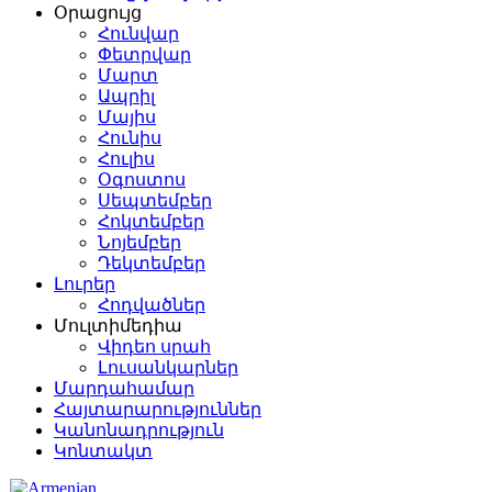
Օրացույց
Հունվար
Փետրվար
Մարտ
Ապրիլ
Մայիս
Հունիս
Հուլիս
Օգոստոս
Սեպտեմբեր
Հոկտեմբեր
Նոյեմբեր
Դեկտեմբեր
Լուրեր
Հոդվածներ
Մուլտիմեդիա
Վիդեո սրահ
Լուսանկարներ
Մարդահամար
Հայտարարություններ
Կանոնադրություն
Կոնտակտ