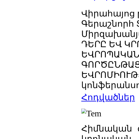
Վիրահայոց 
Գերաշնորհ 
Միրզախանյա
ԴԵՐԸ ԵՎ Կ
ԵՎՐՈՊԱԿԱՆ
ԳՈՐԾԸՆԹԱՑ
ԵՎՐՈՄԻՈՒԹ
կոնֆերանս
Հոդվածներ
Հիմնական գ
կրոնակա