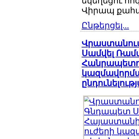
եկեղեցու հ
Վիրապ քահ
Ընթերցել...
Վրաստանում
Սամվել Ռամ
Հանրապետու
կազմավորմ
ընդունելութ