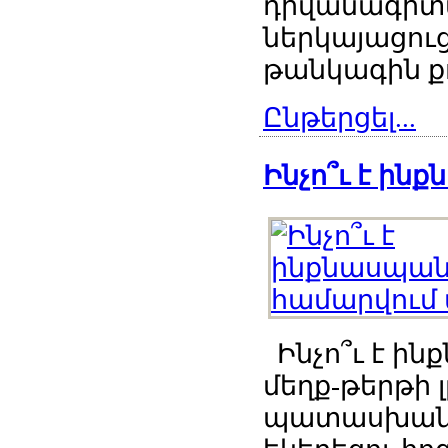
դիվանագիտ
ներկայացուց
թանկագին քո
Ընթերցել...
Ինչո՞ւ է ին
Ինչո՞ւ է ին
մեղք-թերթի 
պատասխանու