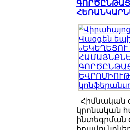
ԳՈՐԾԸՆԹԱՑ
ՀԵՌԱՆԿԱՐՆԵ
Հիմնական գո
կրոնական հ
ինտեգրման 
իրավունքներ