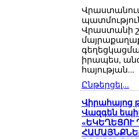
Վրաստանում 
պատմություն
Վրաստանի շ
մայրաքաղա
գեղեցկացման
իրապես, անգ
հայության...
Ընթերցել...
Վիրահայոց 
Վազգեն եպի
«ԵԿԵՂԵՑՈՒ 
ՀԱՄԱՅՆՔՆԵ