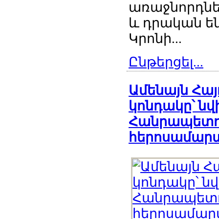
առաջնորդներ,
և դրական ե
Կրոնի...
Ընթերցել...
Ամենայն Հա
կոնդակը՝ ն
Հանրապետու
հերոսամարտ