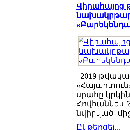
Վիրահայոց թ
նախակրթարա
«Բարեկենդա
2019 թվական
«Հայարտուն»
սրահը կրկին
Հովհաննես Թ
նվիրված միջ
Ընթերցել...