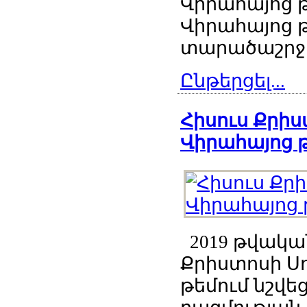
Վիրահայոց թ
Վիրահայոց թ
տարածաշրջան
Ընթերցել...
Հիսուս Քրիս
Վիրահայոց թ
2019 թվական
Քրիստոսի Ս
թեմում նշվե