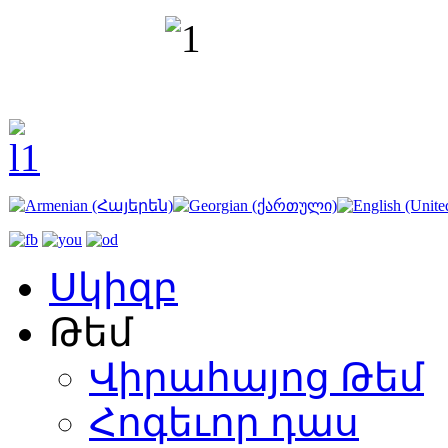
Սկիզբ
Թեմ
Վիրահայոց Թեմ
Հոգեւոր դաս