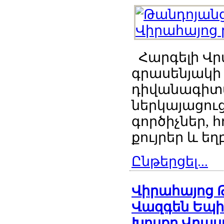
Հարգելի Վ
գրասենյակի 
դիվանագիտ
ներկայացու
գործիչներ, 
քույրեր և եղբ
Ընթերցել...
Վիրահայոց 
Վազգեն Եպի
Խոսքը Վրաս