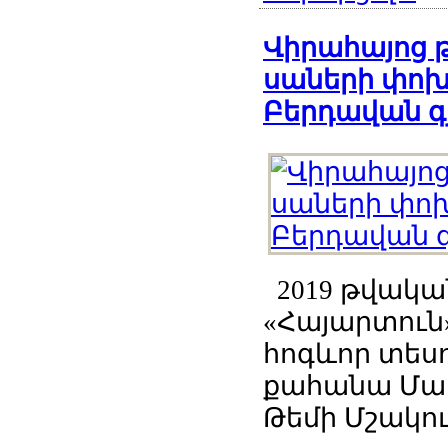
Վիրահայոց 
սաների փոխ
Բերդավան գ
2019 թվական
«Հայարտուն
հոգևոր տես
քահանա Մար
Թեմի Մշակույ