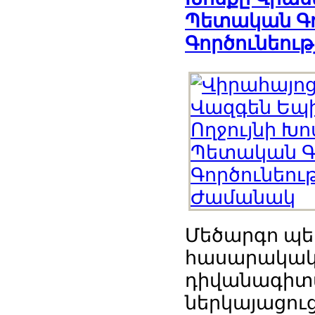
Պետական Գոր
Գործունեու
Մեծարգո պ
հասարակակա
դիվանագիտ
ներկայացուց