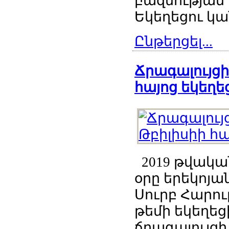
բազմության
Եկեղեցու կա
Ընթերցել...
Ճրագալույց
հայոց եկեղե
2019 թվական
օրը երեկոյա
Սուրբ Հարու
թեմի եկեղեց
ճրագալույցի.