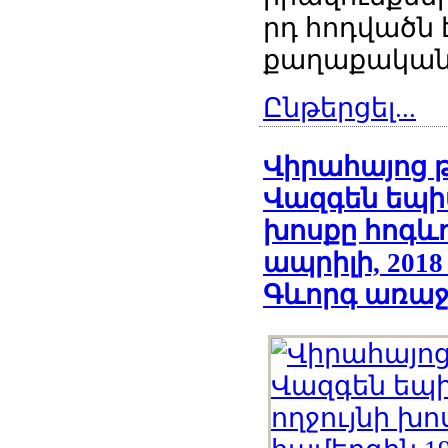
րդ հոդվածն
քաղաքական 
Ընթերցել...
Վիրահայոց 
Վազգեն եպի
խոսքը հոգևո
ապրիլի, 201
Գևորգ առաջ