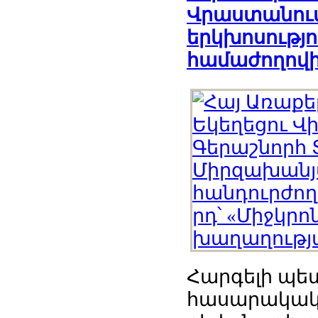
Վրաստանում
երկխոսությ
համաժողով
Հարգելի պե
հասարակակա