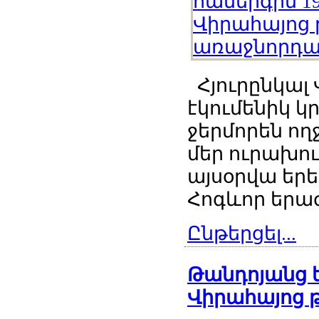
Հյուրընկալ
էկումենիկ 
ջերմորեն ողջ
մեր ուրախու
այսօրվա երե
Հոգևոր երաժ
Ընթերցել...
Թանդոյանց ե
Վիրահայոց թ