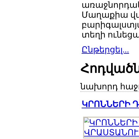
առաջնորդակ
Մաղաքիա վ
բարիգալստյ
տեղի ունեցավ
Ընթերցել...
Հոդված
նախորդ
հաջ
ԿՐՈՆՆԵՐԻ ԴԵ