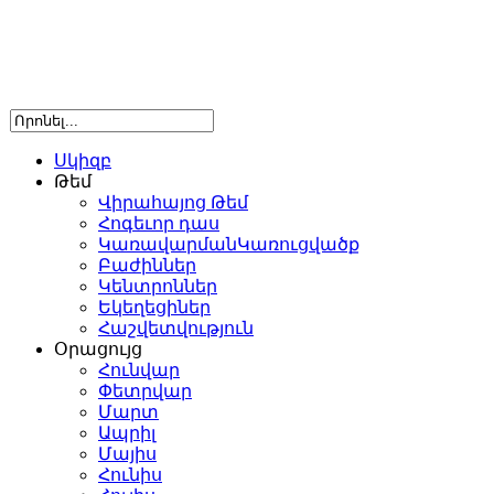
Սկիզբ
Թեմ
Վիրահայոց Թեմ
Հոգեւոր դաս
ԿառավարմանԿառուցվածք
Բաժիններ
Կենտրոններ
Եկեղեցիներ
Հաշվետվություն
Օրացույց
Հունվար
Փետրվար
Մարտ
Ապրիլ
Մայիս
Հունիս