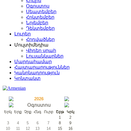
Հուլիս
Օգոստոս
Սեպտեմբեր
Հոկտեմբեր
Նոյեմբեր
Դեկտեմբեր
Լուրեր
Հոդվածներ
Մուլտիմեդիա
Վիդեո սրահ
Լուսանկարներ
Մարդահամար
Հայտարարություններ
Կանոնադրություն
Կոնտակտ
2026
Օգոստոս
Երկ
Երք
Չրք
Հնգ
Ուրբ
Շբթ
Կրկ
1
2
3
4
5
6
7
8
9
10
11
12
13
14
15
16