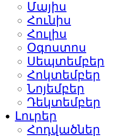
Մայիս
Հունիս
Հուլիս
Օգոստոս
Սեպտեմբեր
Հոկտեմբեր
Նոյեմբեր
Դեկտեմբեր
Լուրեր
Հոդվածներ