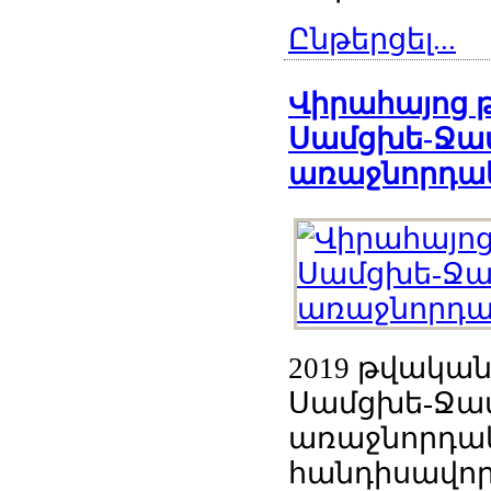
Ընթերցել...
Վիրահայոց 
Սամցխե-Ջավ
առաջնորդա
2019 թվական
Սամցխե-Ջավ
առաջնորդակ
հանդիսավոր