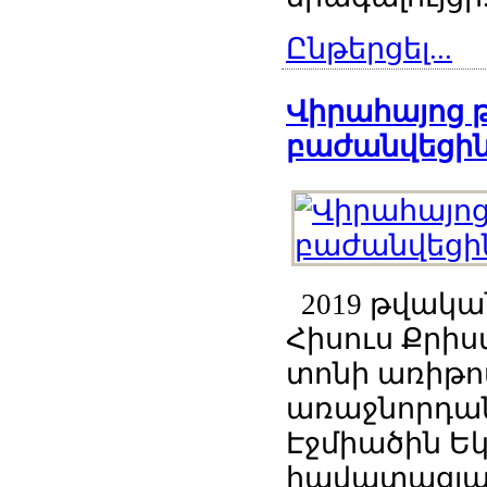
Ընթերցել...
Վիրահայոց 
բաժանվեցին
2019 թվական
Հիսուս Քրի
տոնի առիթով
առաջնորդան
Էջմիածին Ե
հավատացյալն